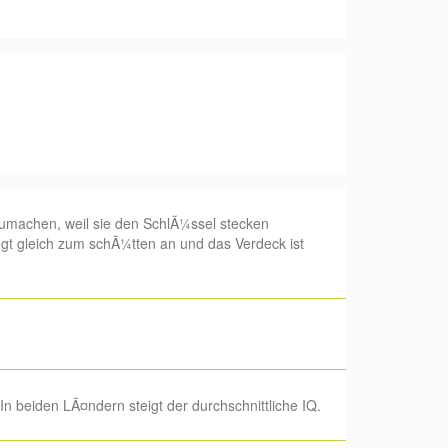
umachen, weil sie den SchlÃ¼ssel stecken
ngt gleich zum schÃ¼tten an und das Verdeck ist
n beiden LÃ¤ndern steigt der durchschnittliche IQ.