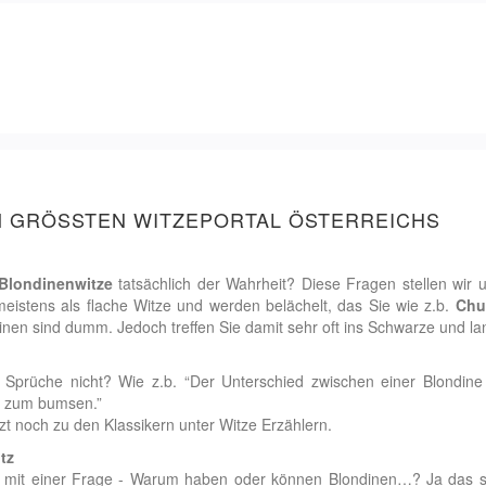
IM GRÖSSTEN WITZEPORTAL ÖSTERREICHS
Blondinenwitze
tatsächlich der Wahrheit? Diese Fragen stellen wir u
eistens als flache Witze und werden belächelt, das Sie wie z.b.
Chu
inen sind dumm. Jedoch treffen Sie damit sehr oft ins Schwarze und l
 Sprüche nicht? Wie z.b. “Der Unterschied zwischen einer Blondin
nt zum bumsen.”
t noch zu den Klassikern unter Witze Erzählern.
tz
ns mit einer Frage - Warum haben oder können Blondinen…? Ja das si