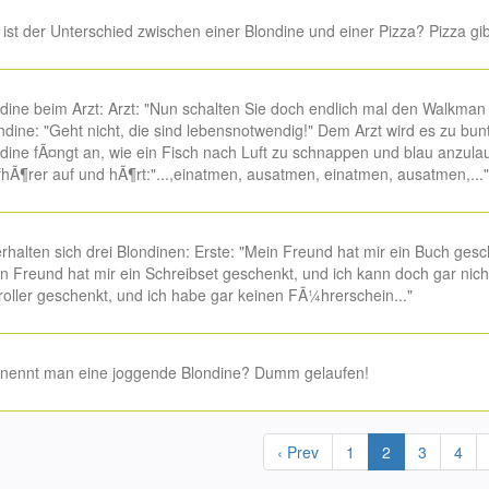
ist der Unterschied zwischen einer Blondine und einer Pizza? Pizza gib
dine beim Arzt: Arzt: "Nun schalten Sie doch endlich mal den Walkma
ndine: "Geht nicht, die sind lebensnotwendig!" Dem Arzt wird es zu bu
dine fÃ¤ngt an, wie ein Fisch nach Luft zu schnappen und blau anzulau
hÃ¶rer auf und hÃ¶rt:"...,einatmen, ausatmen, einatmen, ausatmen,..."
rhalten sich drei Blondinen: Erste: "Mein Freund hat mir ein Buch gesc
n Freund hat mir ein Schreibset geschenkt, und ich kann doch gar nicht
oller geschenkt, und ich habe gar keinen FÃ¼hrerschein..."
nennt man eine joggende Blondine? Dumm gelaufen!
‹ Prev
1
2
3
4