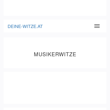
DEINE-WITZE.AT
Toggle
navigati
MUSIKERWITZE