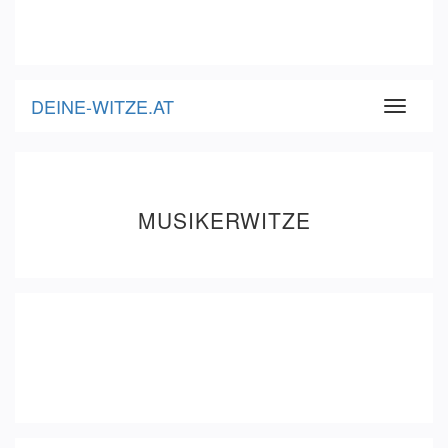
DEINE-WITZE.AT
Toggle
navigati
MUSIKERWITZE