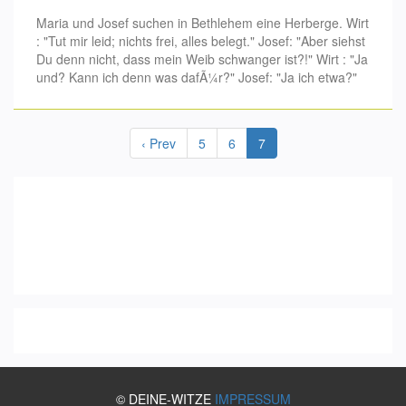
Maria und Josef suchen in Bethlehem eine Herberge. Wirt
: "Tut mir leid; nichts frei, alles belegt." Josef: "Aber siehst
Du denn nicht, dass mein Weib schwanger ist?!" Wirt : "Ja
und? Kann ich denn was dafÃ¼r?" Josef: "Ja ich etwa?"
‹ Prev
5
6
7
© DEINE-WITZE
IMPRESSUM